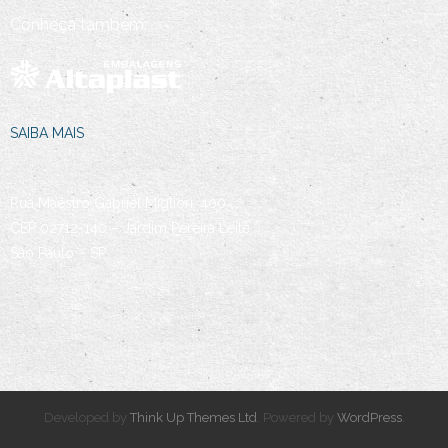
Conheça também:
SAIBA MAIS
Rua Maestro Gabriel Migliori, 400
CEP 02712-140 – Jardim Pereira Leite
São Paulo – SP
Developed by
Think Up Themes Ltd
. Powered by
WordPress
.