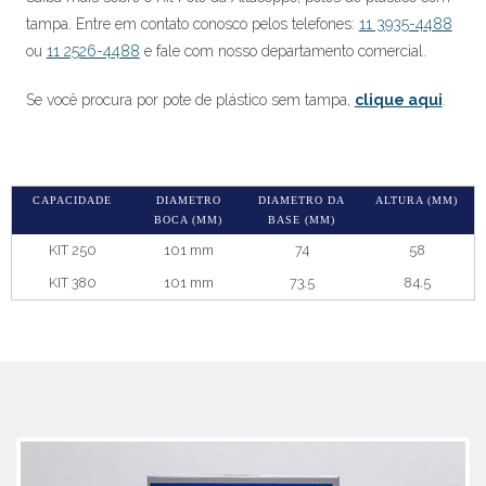
tampa. Entre em contato conosco pelos telefones:
11 3935-4488
ou
11 2526-4488
e fale com nosso departamento comercial.
Se você procura por pote de plástico sem tampa,
clique aqui
.
CAPACIDADE
DIAMETRO
DIAMETRO DA
ALTURA (MM)
BOCA (MM)
BASE (MM)
KIT 250
101 mm
74
58
KIT 380
101 mm
73.5
84.5