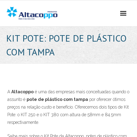
Skip
to
content
KIT POTE: POTE DE PLÁSTICO
COM TAMPA
A
Altacoppo
é uma das empresas mais conceituadas quando o
assunto é
pote de plástico com tampa
por oferecer ótimos
preços na relação custo e benefício. Oferecemos dois tipos de Kit
Pote: o KIT 250 e o KIT 380 com altura de 58mm e 84.5mm
respectivamente.
Saiba mais sobre o Kit Pote da Altacoppo, potes de plástico com