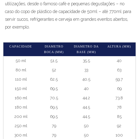
utilizações, desde o famoso café e pequenas degustações – no
caso do copo de plástico de capacidade de 50ml – até 770ml para
servir sucos, refrigerantes e cerveja em grandes eventos abertos,
por exemplo.
CAPACIDADE
DIAMETRO
DIAMETRO DA
ALTURA (MM)
BOCA (MM)
BASE (MM)
50 ml
51.5
35.5
40
80 ml
52
33
63
110 ml
62.5
40.5
59.7
150 ml
69.5
40
69
160 ml
70.5
44.2
73.8
180 ml
69.5
44.5
78
200 ml
69.5
44.5
85
250 ml
79
50
92
300 ml
79
50
100