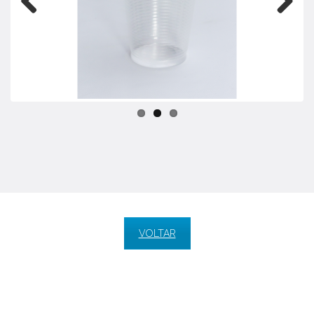
Previo
Next
us
VOLTAR