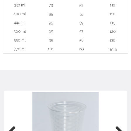
330 ml
79
52
112
400 ml
95
53
110
440 ml
95
59
115
500 ml
95
57
126
550 ml
95
58
138
770 ml
101
69
151.5